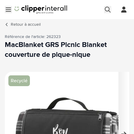
Aller au contenu
Ouvrir le menu
Retour à
accueil
Référence de l'article: 262323
MacBlanket GRS Picnic Blanket
couverture de pique-nique
Image principale
Cliquez pour voir l'image en plein écran
Recyclé