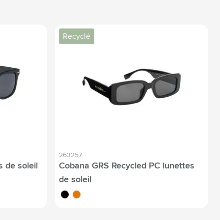
Recyclé
263257
 de soleil
Cobana GRS Recycled PC lunettes
de soleil
noir
orange