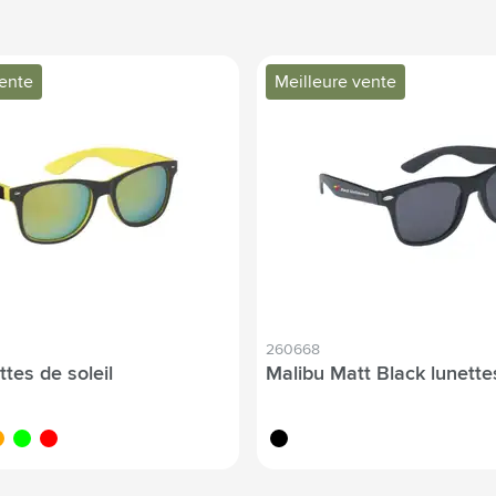
vente
Meilleure vente
260668
ttes de soleil
Malibu Matt Black lunettes
ange
lime
rouge
noir