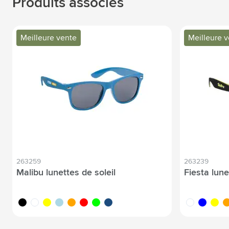
Produits associés
Meilleure vente
Meilleure 
263259
263239
Malibu lunettes de soleil
Fiesta lune
noir
blanc
jaune
bleu clair
orange
rouge
lime
bleu foncé
blanc
bleu
jaune
or