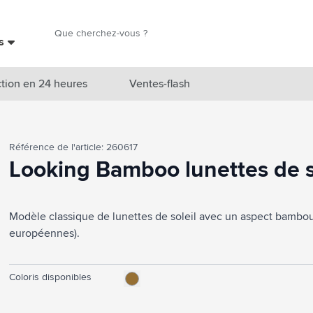
Chercher
es
Chercher
tion en 24 heures
Ventes-flash
catégorie Nouveautés & En vedette
Référence de l'article: 260617
atégorie Marques
Looking Bamboo lunettes de s
catégorie Thèmes
Modèle classique de lunettes de soleil avec un aspect bambo
atégorie Accessoires boissons
européennes).
atégorie Sacs & Voyage
tégorie Cuisiner & Vivre
Coloris disponibles
tégorie Produits de soin