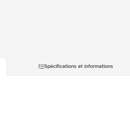
atégorie Technologie & gadgets
atégorie Giveaways
tégorie Écriture
atégorie Bureau
tégorie Outdoor & Loisirs
atégorie Outils & Déplacements
Spécifications et informations