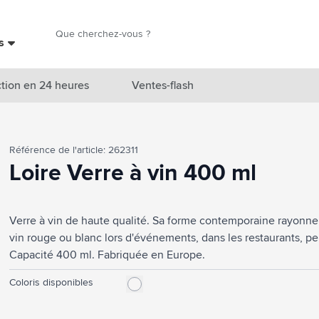
Chercher
es
Chercher
tion en 24 heures
Ventes-flash
catégorie Nouveautés & En vedette
Référence de l'article: 262311
atégorie Marques
Loire Verre à vin 400 ml
catégorie Thèmes
Verre à vin de haute qualité. Sa forme contemporaine rayonne d
atégorie Accessoires boissons
vin rouge ou blanc lors d'événements, dans les restaurants, pe
atégorie Sacs & Voyage
Capacité 400 ml. Fabriquée en Europe.
tégorie Cuisiner & Vivre
Coloris disponibles
tégorie Produits de soin