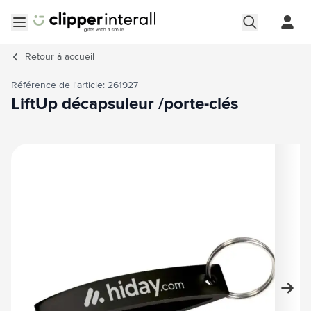
Aller au contenu
Ouvrir le menu
Retour à
accueil
Référence de l'article: 261927
LiftUp décapsuleur /porte-clés
Image principale
Cliquez pour voir l'image en plein écran