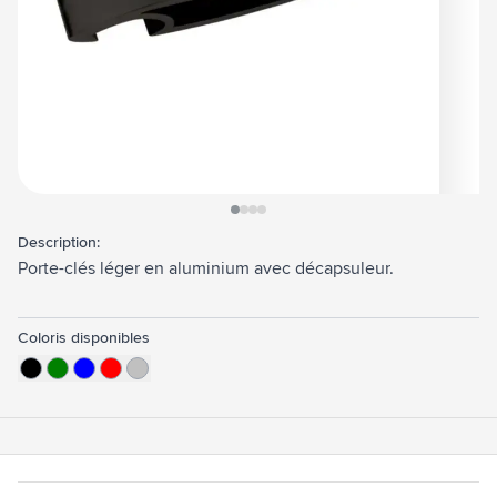
View larger image
View larger image
View larger image
View larger image
Description:
Porte-clés léger en aluminium avec décapsuleur.
Coloris disponibles