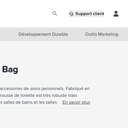
Support client
Développement Durable
Outils Marketing
y Bag
 accessoires de soins personnels. Fabriqué en
rousse de toilette est très robuste mais
es salles de bains et les salles de douche.
En savoir plus
. Une poche zippée de taille généreuse est
 qui facilite l'organisation de tous vos
uxième poche zippée sur le devant et une