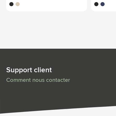
noir
naturel
noir
bleu fonc
Support client
Comment nous contacter