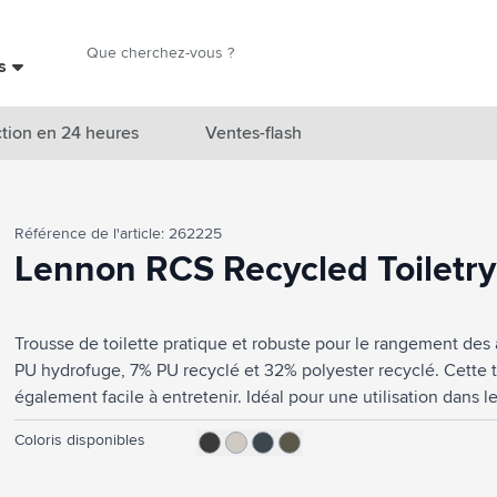
Chercher
es
Chercher
tion en 24 heures
Ventes-flash
catégorie Nouveautés & En vedette
Référence de l'article: 262225
atégorie Marques
Lennon RCS Recycled Toiletr
catégorie Thèmes
Trousse de toilette pratique et robuste pour le rangement des
atégorie Accessoires boissons
PU hydrofuge, 7% PU recyclé et 32​​% polyester recyclé. Cette t
atégorie Sacs & Voyage
également facile à entretenir. Idéal pour une utilisation dans l
L'intérieur est fini avec une doublure en polyester RPET 210D
tégorie Cuisiner & Vivre
Coloris disponibles
dotée de sangles élastiques et d'une poche latérale pratique, ce
essentiels. De plus, cette trousse de toilette possède une de
tégorie Produits de soin