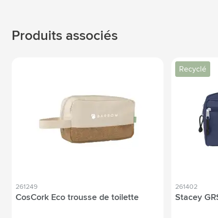
Produits associés
Recyclé
261249
261402
CosCork Eco trousse de toilette
Stacey GRS