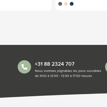
é
gris
beige
bleu foncé
+31 88 2324 707
Nous sommes joignables les jours ouvrables
de 9:00 à 12:00 - 13:30 à 17:00 heures.