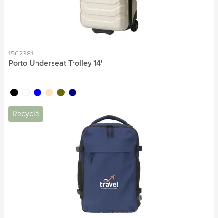
1502381
Porto Underseat Trolley 14'
noir
blanc
bleu
beige
vert olive
bleu marine
Recyclé