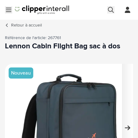
Aller au contenu
Ouvrir le menu
Retour à
accueil
Référence de l'article: 267761
Lennon Cabin Flight Bag sac à dos
Image principale
Cliquez pour voir l'image en plein écran
Nouveau