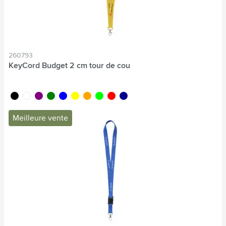
260793
KeyCord Budget 2 cm tour de cou
noir
blanc
pourpre
vert
bleu
jaune
orange
lime
rouge
bleu foncé
Meilleure vente