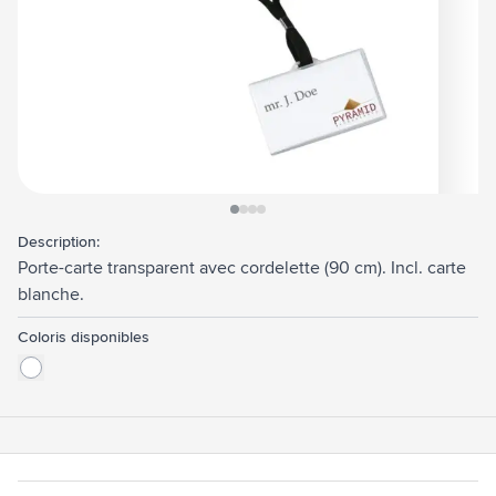
View larger image
View larger image
View larger image
View larger image
Description:
Porte-carte transparent avec cordelette (90 cm). Incl. carte
blanche.
Coloris disponibles