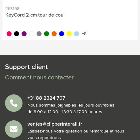
263158
KeyCord 2 cm tour de cou
rose fluo
noir
pourpre
blanc
gris
vert
orange fluo
bleu
jaune
bleu clair
+5
Support client
Comment nous contacter
+31 88 2324 707
Nous sommes joignables les jours ouvrables
de 9:00 à 12:00 - 13:30 à 17:00 heures.
ventes@clipperinterall.fr
Laissez-nous votre question ou remarque et nous
vous répondrons.