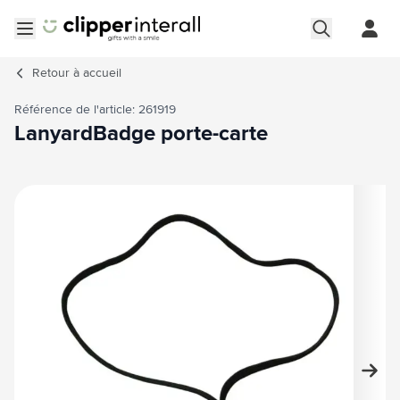
Aller au contenu
Ouvrir le menu
Retour à
accueil
Référence de l'article: 261919
LanyardBadge porte-carte
Image principale
Cliquez pour voir l'image en plein écran