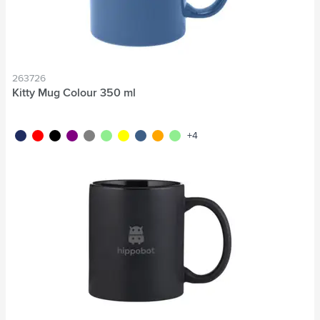
263726
Kitty Mug Colour 350 ml
marine foncé
rouge rouge
noir
pourpre
gris
vert
jaune
bleu/bleu
orange
vert clair
+4