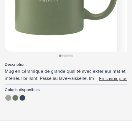
View larger image
View larger image
View larger image
View larger image
View larger image
View larger image
Description:
Mug en céramique de grande qualité avec extérieur mat et
intérieur brillant. Passe au lave-vaisselle. Impression
En savoir plus
résistante au lave-vaisselle et certifiée selon EN12875-2.
Coloris disponibles
Capacité 350 ml.