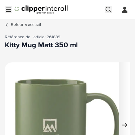
Aller au contenu
Ouvrir le menu
Retour à
accueil
Référence de l'article: 261889
Kitty Mug Matt 350 ml
Image principale
Cliquez pour voir l'image en plein écran