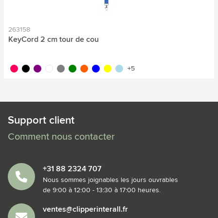
263158
KeyCord 2 cm tour de cou
rose fluo
noir
pourpre
blanc
gris
vert
orange fluo
bleu
jaune
bleu clair
+5
Support client
Comment nous contacter
+31 88 2324 707
Nous sommes joignables les jours ouvrables
de 9:00 à 12:00 - 13:30 à 17:00 heures.
ventes@clipperinterall.fr