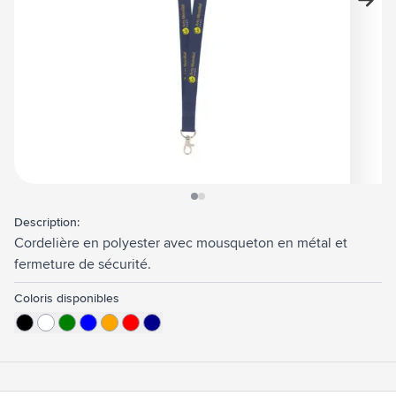
View larger image
View larger image
Description:
Cordelière en polyester avec mousqueton en métal et
fermeture de sécurité.
Coloris disponibles