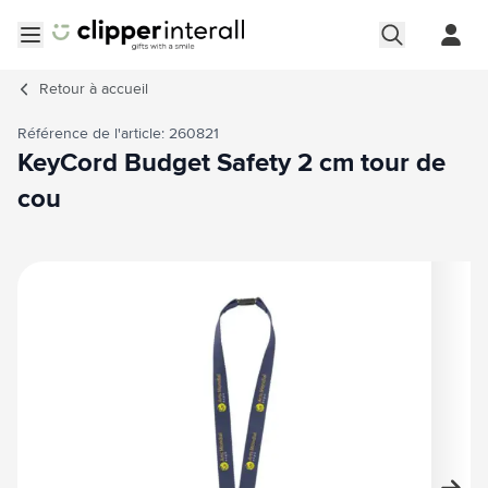
Aller au contenu
Ouvrir le menu
Retour à
accueil
Référence de l'article: 260821
KeyCord Budget Safety 2 cm tour de
cou
Image principale
Cliquez pour voir l'image en plein écran