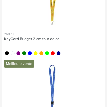
260793
KeyCord Budget 2 cm tour de cou
noir
blanc
pourpre
vert
bleu
jaune
orange
lime
rouge
bleu foncé
Meilleure vente