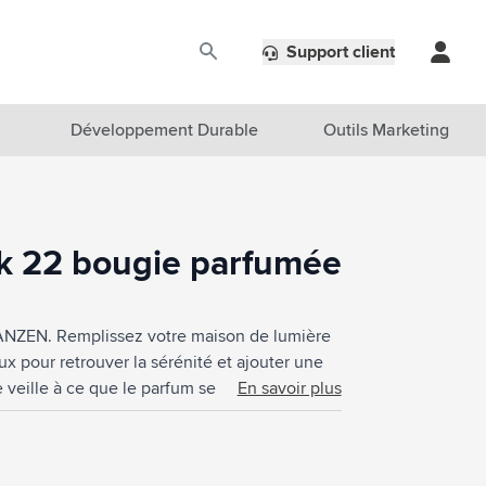
Support client
Développement Durable
Outils Marketing
k 22 bougie parfumée
ANZEN. Remplissez votre maison de lumière
x pour retrouver la sérénité et ajouter une
 veille à ce que le parfum se diffuse
En savoir plus
la légèreté et l’intensité, le féminin et le
gamote et des épices, des écorces tropicales
e « fruit défendu ». Emballé par produit