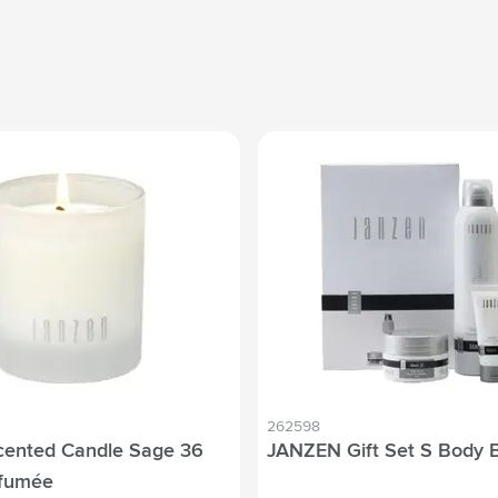
262598
ented Candle Sage 36
JANZEN Gift Set S Body 
rfumée