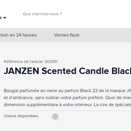
Chercher
es
Chercher
tion en 24 heures
Ventes-flash
catégorie Nouveautés & En vedette
Référence de l'article: 262591
atégorie Marques
JANZEN Scented Candle Blac
catégorie Thèmes
Bougie parfumée en verre au parfum Black 22 de la marque J
atégorie Accessoires boissons
et d’ambiance, sans oublier votre parfum préféré. Quoi de mieu
atégorie Sacs & Voyage
dimension supplémentaire à votre intérieur. La cire de spéciale
lentement. Un parfum à la fois frais et chaud, en équilibre entre 
tégorie Cuisiner & Vivre
Coloris disponibles
masculin. Black 22 est un riche bouquet comprenant de la ber
et des fèves tonka sucrées – également connues sous le nom d
tégorie Produits de soin