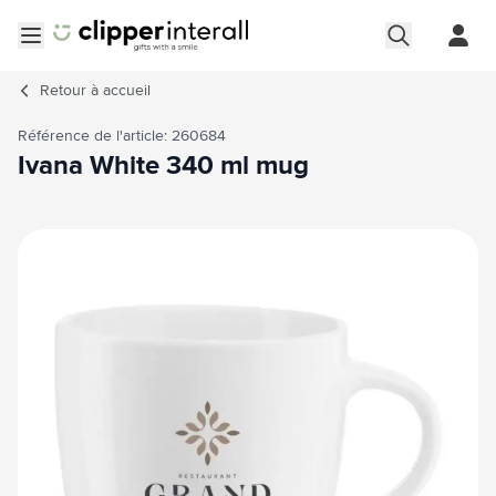
Aller au contenu
Ouvrir le menu
Retour à
accueil
Référence de l'article: 260684
Ivana White 340 ml mug
Image principale
Cliquez pour voir l'image en plein écran