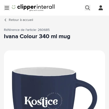
Aller au contenu
Ouvrir le menu
Retour à
accueil
Référence de l'article: 260685
Ivana Colour 340 ml mug
Image principale
Cliquez pour voir l'image en plein écran