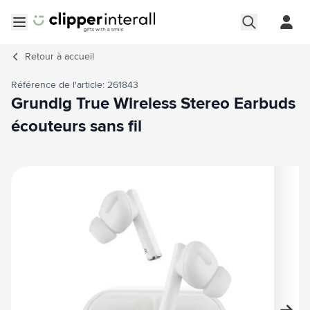
Aller au contenu
Ouvrir le menu
Retour à
accueil
Référence de l'article: 261843
Grundig True Wireless Stereo Earbuds
écouteurs sans fil
Image principale
Cliquez pour voir l'image en plein écran