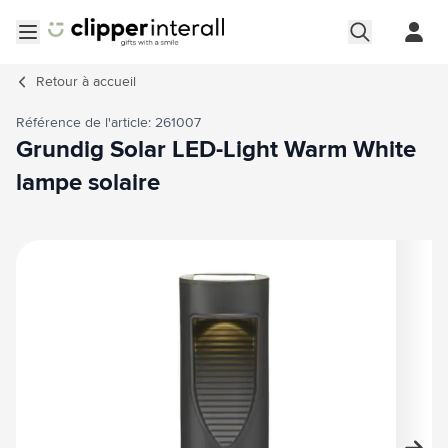
Aller au contenu
Ouvrir le menu
Retour à
accueil
Référence de l'article: 261007
Grundig Solar LED-Light Warm White
lampe solaire
Image principale
Cliquez pour voir l'image en plein écran