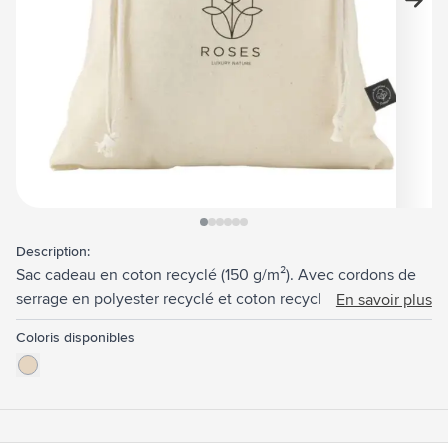
View larger image
View larger image
View larger image
View larger image
View larger image
View larger image
Description:
Sac cadeau en coton recyclé (150 g/m²). Avec cordons de
serrage en polyester recyclé et coton recyclé. Original
En savoir plus
comme emballage cadeau et adapté au rangement
Coloris disponibles
d'objets. Certifié GRS. Matière recyclée totale : 95%.
Capacité env. 1,5 litre.