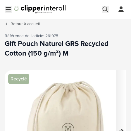
Aller au contenu
Ouvrir le menu
Retour à
accueil
Référence de l'article: 261975
Gift Pouch Naturel GRS Recycled
Cotton (150 g/m²) M
Image principale
Cliquez pour voir l'image en plein écran
Recyclé