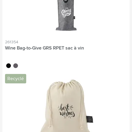
261354
Wine Bag-to-Give GRS RPET sac à vin
noir
gris
Recyclé