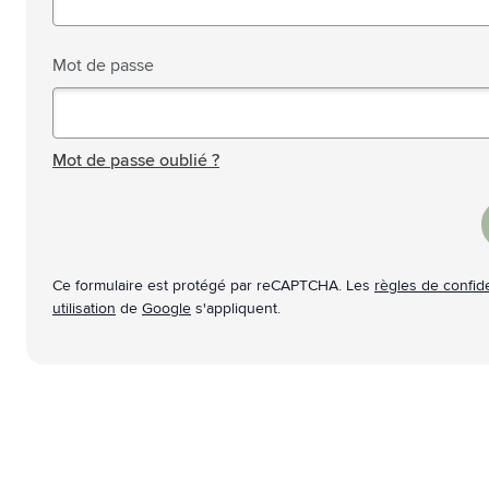
Technologie & gadgets
Afficher le sous-menu pour la c
Giveaways
Mot de passe
Afficher le sous-menu pour la c
Écriture
Afficher le sous-menu pour la ca
Mot de passe masqué
Bureau
Afficher le sous-menu pour la c
Mot de passe oublié ?
Outdoor & Loisirs
Afficher le sous-menu pour la ca
Outils & Déplacements
Afficher le sous-menu pour la c
Ce formulaire est protégé par reCAPTCHA. Les
règles de confide
utilisation
de
Google
s'appliquent.