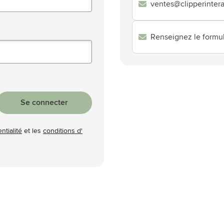
ventes@clipperinteral
atégorie Technologie & gadgets
atégorie Giveaways
Renseignez le formul
tégorie Écriture
atégorie Bureau
tégorie Outdoor & Loisirs
Se connecter
atégorie Outils & Déplacements
ntialité
et les
conditions d'