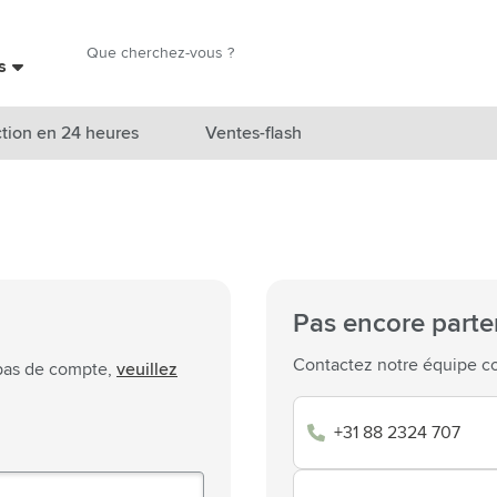
Chercher
es
Chercher
tion en 24 heures
Ventes-flash
catégorie Nouveautés & En vedette
atégorie Marques
catégorie Thèmes
Pas encore parte
atégorie Accessoires boissons
Contactez notre équipe co
 pas de compte,
veuillez
atégorie Sacs & Voyage
+31 88 2324 707
tégorie Cuisiner & Vivre
tégorie Produits de soin