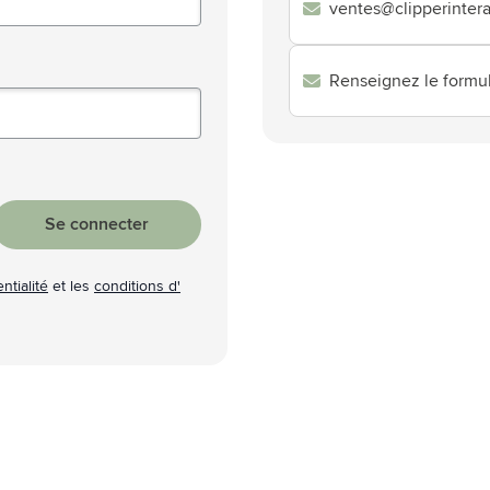
ventes@clipperinteral
atégorie Technologie & gadgets
atégorie Giveaways
Renseignez le formul
tégorie Écriture
atégorie Bureau
tégorie Outdoor & Loisirs
Se connecter
atégorie Outils & Déplacements
ntialité
et les
conditions d'