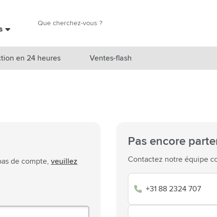
Chercher
es
Chercher
tion en 24 heures
Ventes-flash
catégorie Nouveautés & En vedette
atégorie Marques
catégorie Thèmes
Pas encore parte
atégorie Accessoires boissons
Contactez notre équipe co
 pas de compte,
veuillez
atégorie Sacs & Voyage
+31 88 2324 707
tégorie Cuisiner & Vivre
tégorie Produits de soin