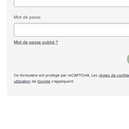
Technologie & gadgets
Afficher le sous-menu pour la c
Giveaways
Mot de passe
Afficher le sous-menu pour la c
Écriture
Afficher le sous-menu pour la ca
Mot de passe masqué
Bureau
Afficher le sous-menu pour la c
Mot de passe oublié ?
Outdoor & Loisirs
Afficher le sous-menu pour la ca
Outils & Déplacements
Afficher le sous-menu pour la c
Ce formulaire est protégé par reCAPTCHA. Les
règles de confide
utilisation
de
Google
s'appliquent.