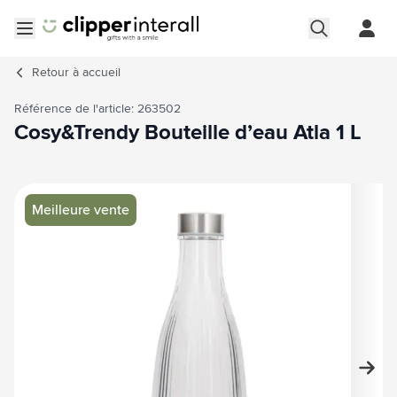
Aller au contenu
Ouvrir le menu
Retour à
accueil
Référence de l'article: 263502
Cosy&Trendy Bouteille d’eau Atla 1 L
Image principale
Cliquez pour voir l'image en plein écran
Meilleure vente