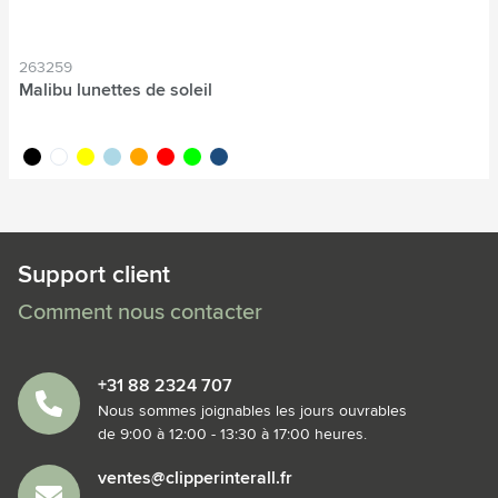
263259
Malibu lunettes de soleil
noir
blanc
jaune
bleu clair
orange
rouge
lime
bleu foncé
Support client
Comment nous contacter
+31 88 2324 707
Nous sommes joignables les jours ouvrables
de 9:00 à 12:00 - 13:30 à 17:00 heures.
ventes@clipperinterall.fr