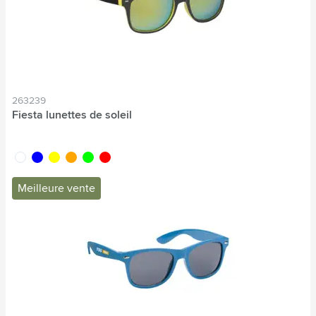
263239
Fiesta lunettes de soleil
blanc
bleu
jaune
orange
lime
rouge
Meilleure vente