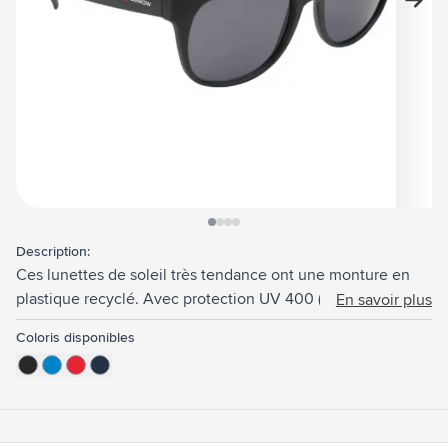
View larger image
View larger image
View larger image
View larger image
Description:
Ces lunettes de soleil très tendance ont une monture en
plastique recyclé. Avec protection UV 400 (selon les
En savoir plus
normes européennes). Certifié GRS. Matière recyclée totale
Coloris disponibles
: 66%.