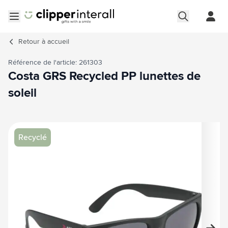
Aller au contenu
Ouvrir le menu
Retour à
accueil
Référence de l'article: 261303
Costa GRS Recycled PP lunettes de
soleil
Image principale
Cliquez pour voir l'image en plein écran
Recyclé