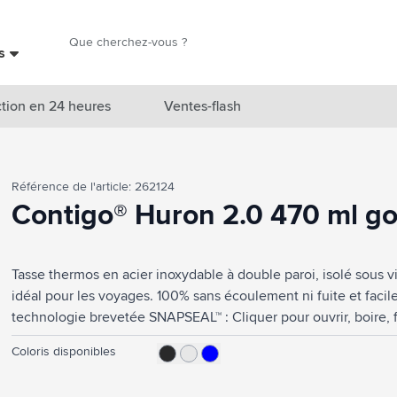
Chercher
es
Chercher
tion en 24 heures
Ventes-flash
catégorie Nouveautés & En vedette
Référence de l'article: 262124
atégorie Marques
Contigo® Huron 2.0 470 ml g
catégorie Thèmes
Tasse thermos en acier inoxydable à double paroi, isolé sous 
atégorie Accessoires boissons
idéal pour les voyages. 100% sans écoulement ni fuite et facile
atégorie Sacs & Voyage
technologie brevetée SNAPSEAL™ : Cliquer pour ouvrir, boire, 
THERMALOCK™ : Les boissons chaudes restent chaudes jusqu'à 6
tégorie Cuisiner & Vivre
Coloris disponibles
heures. Couvercle lavable au lave-vaisselle sur l'étagère, corp
REMARQUE : jusqu'à 1000 articles disponibles sous 10 jours o
tégorie Produits de soin