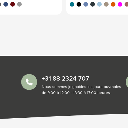
is
bleu
rouge
argenté
turquoise
noir
pourpre/bleu
gun métal
bleu glacier
brun clair
orange
magen
ro
+31 88 2324 707
Nous sommes joignables les jours ouvrables
de 9:00 à 12:00 - 13:30 à 17:00 heures.