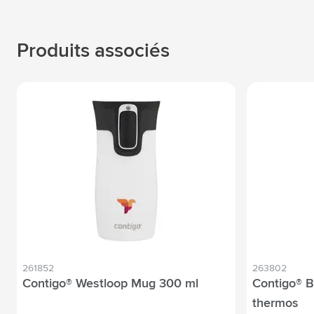
Produits associés
261852
263802
Contigo® Westloop Mug 300 ml
Contigo® B
thermos