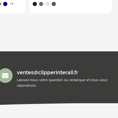
ta
uge
bleu foncé
noir
anthracite
blanc
bleu
+1
ventes@clipperinterall.fr
Laissez-nous votre question ou remarque et nous vous
répondrons.