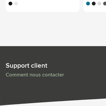
noir
blanc
turquoise
noir
blanc
gr
Support client
Comment nous contacter