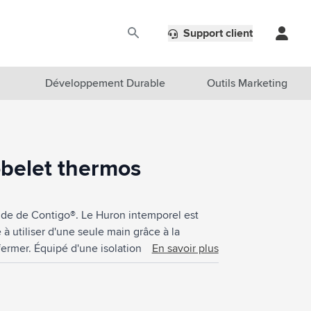
Support client
Développement Durable
Outils Marketing
obelet thermos
vide de Contigo®. Le Huron intemporel est
 à utiliser d'une seule main grâce à la
fermer. Équipé d'une isolation sous vide
En savoir plus
 heures et les boissons froides jusqu'à 12
s lavable à la main. Capacité 470 ml.
uvrés hors marquage, à l exception des