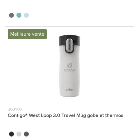
noir
vert
bleu glacier
Meilleure vente
263166
Contigo® West Loop 3.0 Travel Mug gobelet thermos
noir
blanc
gris foncé