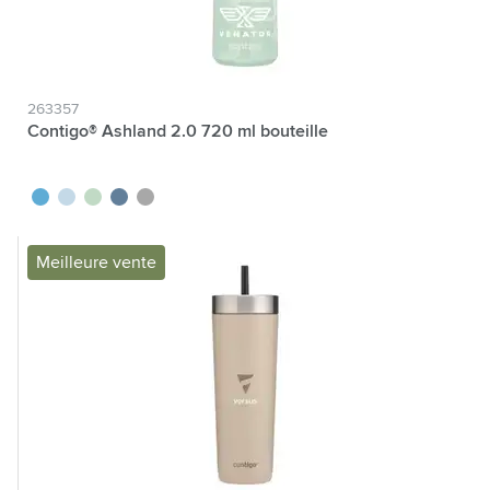
263357
Contigo® Ashland 2.0 720 ml bouteille
bleu
bleu glacier
vert/gris
bleu myrtille
gris foncé
Meilleure vente