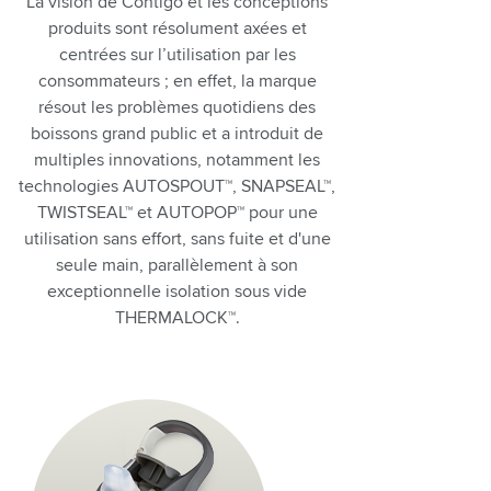
La vision de Contigo et les conceptions
produits sont r
ésolument axée
s
et
centrées sur l’utilisation par
le
s
consommateur
s ; en effet,
la marque
résout les problèmes quotidiens des
boissons grand public et a introduit de
multiples innovations, notamment les
technologies AUTOSPOUT™, SNAPSEAL™,
TWISTSEAL™ et AUTOPOP™ pour une
utilisation sans effort, sans fuite et d'une
seule main, parallèlement à son
exceptionnelle isolation sous vide
THERMALOCK™.