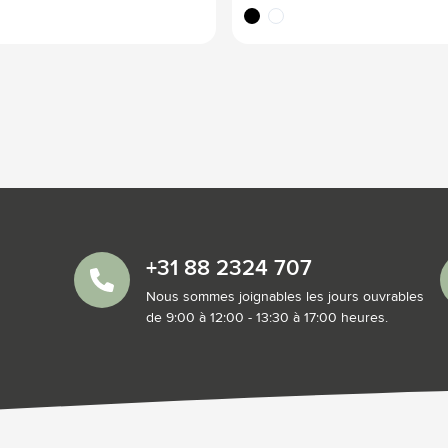
ordique
noir
blanc
+31 88 2324 707
Nous sommes joignables les jours ouvrables
de 9:00 à 12:00 - 13:30 à 17:00 heures.