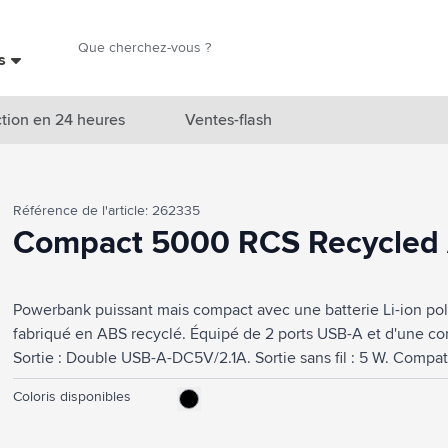
Chercher
es
Chercher
tion en 24 heures
Ventes-flash
catégorie Nouveautés & En vedette
Référence de l'article: 262335
atégorie Marques
Compact 5000 RCS Recycled
catégorie Thèmes
Powerbank puissant mais compact avec une batterie Li-ion pol
atégorie Accessoires boissons
fabriqué en ABS recyclé. Équipé de 2 ports USB-A et d'une c
atégorie Sacs & Voyage
Sortie : Double USB-A-DC5V/2.1A. Sortie sans fil : 5 W. Compat
acceptant la charge sans fil QI. Avec des voyants lumineux e
tégorie Cuisiner & Vivre
Coloris disponibles
de charge USB-C et un un mode d'emploi. Certifié RCS. Matière
tégorie Produits de soin