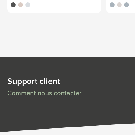
noir
titane
bleu nordique
noir
titane
bleu n
Support client
Comment nous contacter