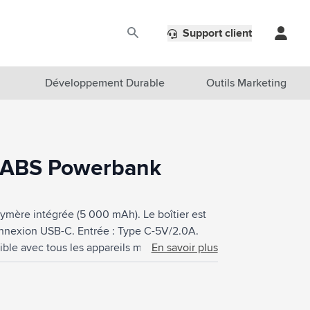
Support client
Développement Durable
Outils Marketing
 ABS Powerbank
ymère intégrée (5 000 mAh). Le boîtier est
onnexion USB-C. Entrée : Type C-5V/2.0A.
ible avec tous les appareils mobiles
En savoir plus
t un bouton marche/arrêt. Comprend un câble
 recyclée totale : 26%.