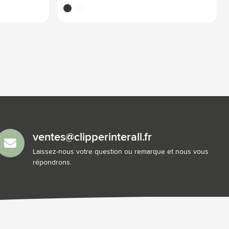
noir
blanc
ventes@clipperinterall.fr
Laissez-nous votre question ou remarque et nous vous
répondrons.