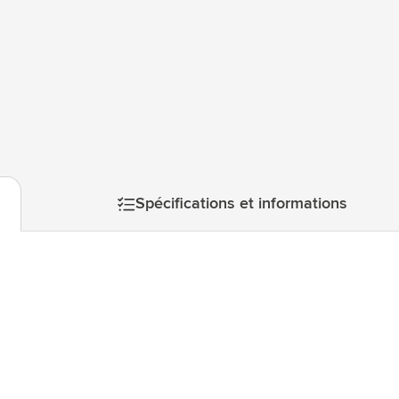
atégorie Technologie & gadgets
atégorie Giveaways
tégorie Écriture
atégorie Bureau
tégorie Outdoor & Loisirs
atégorie Outils & Déplacements
Spécifications et informations