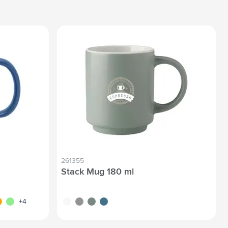
261355
Stack Mug 180 ml
leu
ange
vert clair
blanc
gris
vert
bleu
+4