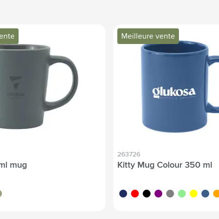
vente
Meilleure vente
263726
 ml mug
Kitty Mug Colour 350 ml
rt
marine foncé
rouge rouge
noir
pourpre
gris
vert
jaune
bleu/b
or