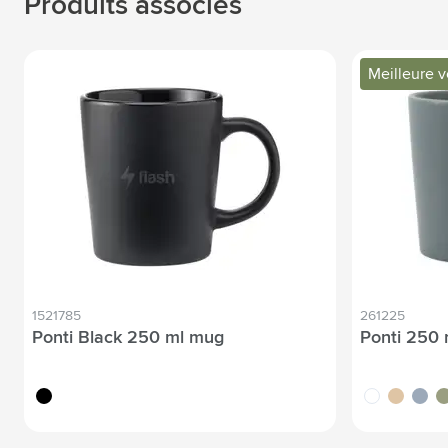
Produits associés
Meilleure 
1521785
261225
Ponti Black 250 ml mug
Ponti 250
noir
blanc
sable
gris
ve