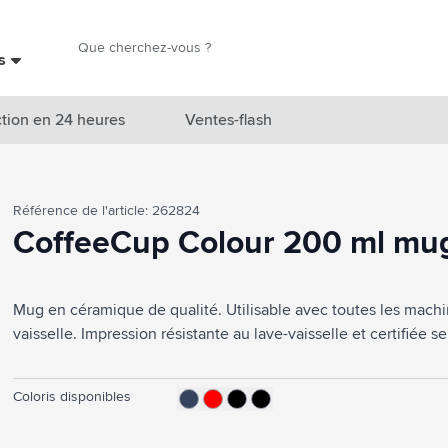
Chercher
es
Chercher
tion en 24 heures
Ventes-flash
catégorie Nouveautés & En vedette
Référence de l'article: 262824
atégorie Marques
CoffeeCup Colour 200 ml mu
catégorie Thèmes
Mug en céramique de qualité. Utilisable avec toutes les machi
atégorie Accessoires boissons
vaisselle. Impression résistante au lave-vaisselle et certifiée 
atégorie Sacs & Voyage
tégorie Cuisiner & Vivre
Coloris disponibles
tégorie Produits de soin