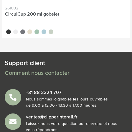
261832
CirculCup 200 ml gobelet
noir
blanc cassé
gris pierre
beige
vert clair
bleu clair
vert moyen
Support client
Comment nous contacter
+31 88 2324 707
Nous sommes joignables les jours ouvrables
de 9:00 à 12:00 - 13:30 à 17:00 heures.
ventes@clipperinterall.fr
Laissez-nous votre question ou remarque et nous
vous répondrons.