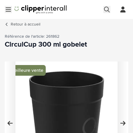
Aller au contenu
Ouvrir le menu
Retour à
accueil
Référence de l'article: 261862
CirculCup 300 ml gobelet
Image principale
Cliquez pour voir l'image en plein écran
Meilleure vente