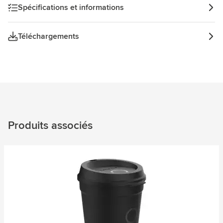
économie circulaire. Conception hollandaise. Fabriqué en
Spécifications et informations
Hollande. Capacité 300 ml.
Téléchargements
Produits associés