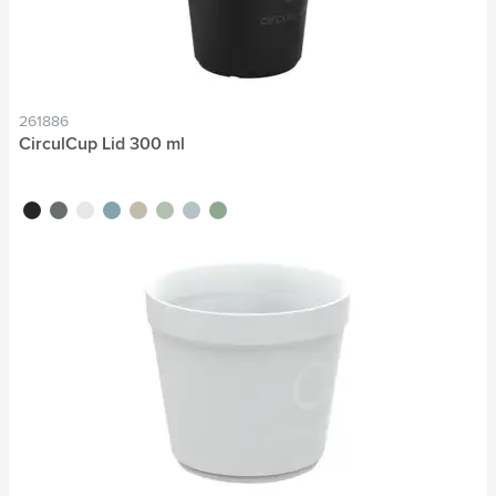
261886
CirculCup Lid 300 ml
noir
gris pierre
blanc cassé
bleu moyen
beige
vert clair
bleu clair
vert moyen