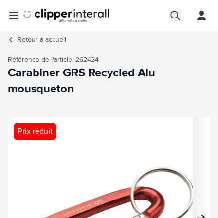
Aller au contenu
Ouvrir le menu
Retour à
accueil
Référence de l'article: 262424
Carabiner GRS Recycled Alu
mousqueton
Image principale
Cliquez pour voir l'image en plein écran
Prix réduit