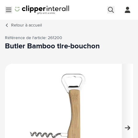
Aller au contenu
Ouvrir le menu
Retour à
accueil
Référence de l'article: 261200
Butler Bamboo tire-bouchon
Image principale
Cliquez pour voir l'image en plein écran