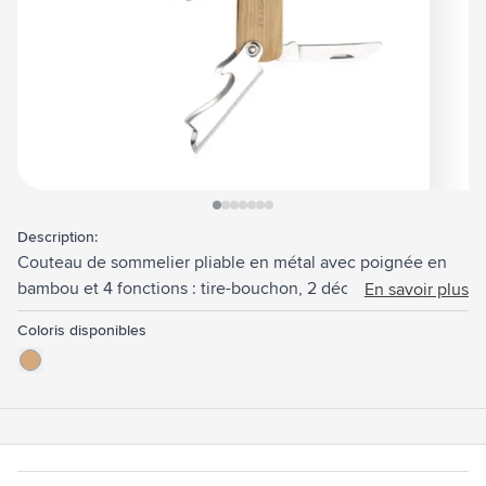
View larger image
View larger image
View larger image
View larger image
View larger image
View larger image
View larger image
Description:
Couteau de sommelier pliable en métal avec poignée en
bambou et 4 fonctions : tire-bouchon, 2 décapsuleurs et
En savoir plus
coupe-fil.
Coloris disponibles