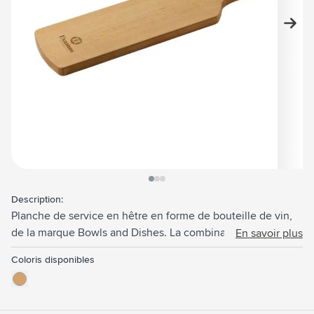
View larger image
View larger image
View larger image
Description:
Planche de service en hêtre en forme de bouteille de vin,
de la marque Bowls and Dishes. La combinaison parfaite
En savoir plus
d'élégance et de fonctionnalité. Convient pour une
Coloris disponibles
présentation attrayante d'apéritifs et de gourmandises.
Cette planche de service ajoute une touche d'originalité en
toute occasion. Fabriqué en Europe.