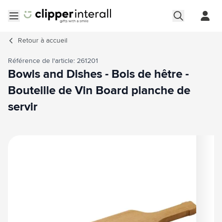
Aller au contenu
Ouvrir le menu
Retour à
accueil
Référence de l'article: 261201
Bowls and Dishes - Bois de hêtre -
Bouteille de Vin Board planche de
servir
Image principale
Cliquez pour voir l'image en plein écran