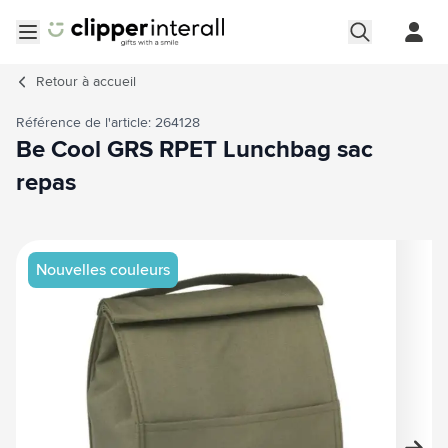
Aller au contenu
Ouvrir le menu
Retour à
accueil
Référence de l'article: 264128
Be Cool GRS RPET Lunchbag sac
repas
Image principale
Cliquez pour voir l'image en plein écran
Nouvelles couleurs