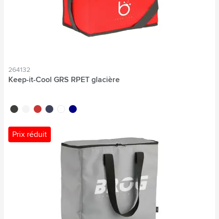
264132
Keep-it-Cool GRS RPET glacière
noir
blanc
rouge
bleu marine
blanc/blanc
nouvelle marine
Prix réduit