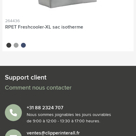
264436
RPET Freshcooler-XL sac isotherme
noir
gris
bleu
Support client
Comment nous contacter
+31 88 2324 707
Nous sommes joignables les jours ouvrables
de 9:00 à 12:00 - 13:30 à 17:00 heures.
ventes@clipperinterall.fr