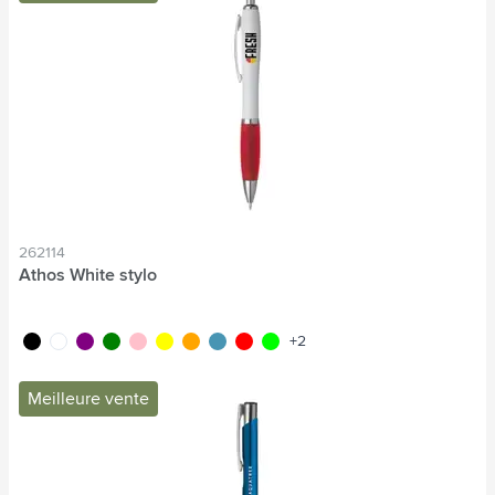
262114
Athos White stylo
noir
blanc
pourpre
vert
rose
jaune
orange
bleu clair
rouge
lime
+2
Meilleure vente