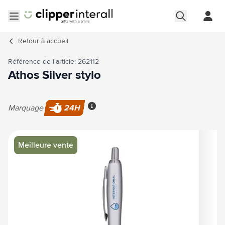
Aller au contenu
Ouvrir le menu
Retour à
accueil
Référence de l'article: 262112
Athos Silver stylo
Marquage
24H
Plus d'information
Image principale
Cliquez pour voir l'image en plein écran
Meilleure vente