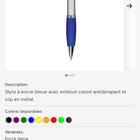
View larger image
View larger image
View larger image
View larger image
Description:
Stylo à encre bleue avec embout coloré antidérapant et
clip en métal.
Coloris disponibles
Variantes:
Encre bleue