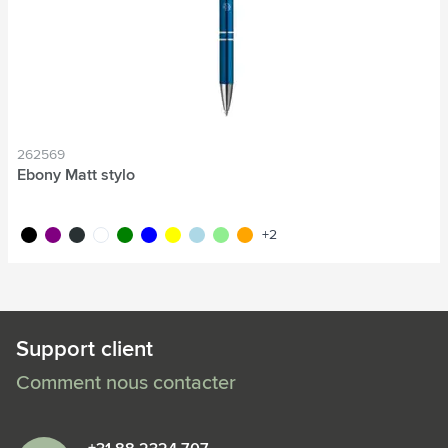
262569
Ebony Matt stylo
noir
pourpre
anthracite
blanc
vert
bleu
jaune
bleu clair
vert clair
orange
+2
Support client
Comment nous contacter