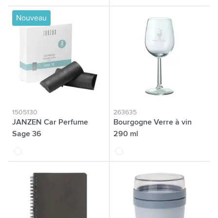
Nouveau
1505130
263635
JANZEN Car Perfume
Bourgogne Verre à vin
Sage 36
290 ml
blanc
translucide