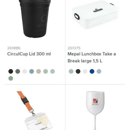
261886
261375
CirculCup Lid 300 ml
Mepal Lunchbox Take a
Break large 1,5 L
noir
gris pierre
blanc cassé
bleu moyen
beige
vert clair
bleu clair
vert tilleul
noir
blanc
bleu
bleu nordique
vert moyen