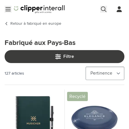
Aller au contenu
Ouvrir le menu
Retour à
fabriqué en europe
Fabriqué aux Pays-Bas
Filtre
127
articles
Recyclé