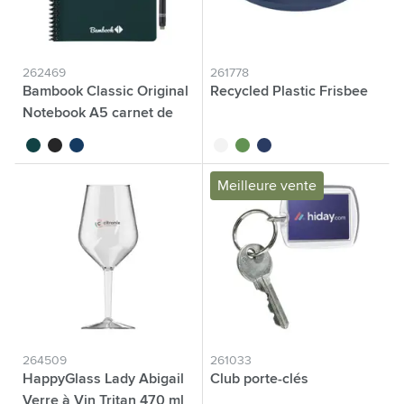
262469
261778
Bambook Classic Original
Recycled Plastic Frisbee
Notebook A5 carnet de
notes
vert forêt
noir
bleu marine
blanc
vert
bleu
Meilleure vente
264509
261033
HappyGlass Lady Abigail
Club porte-clés
Verre à Vin Tritan 470 ml