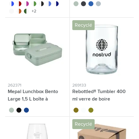
bouteille
déjeuner
blanc/bleu
blanc/rouge
blanc/rose
blanc/vert
blanc/noir
blanc/bleu clair
blanc/bleu foncé
vert tilleul
noir
bleu
bleu nordique
blanc/blanc
blanc/orange
blanc/vert foncé
+2
Recyclé
262371
269133
Mepal Lunchbox Bento
Rebottled® Tumbler 400
Large 1,5 L boîte à
ml verre de boire
déjeuner
vert tilleul
noir
bleu
brun
translucide
vert
Recyclé