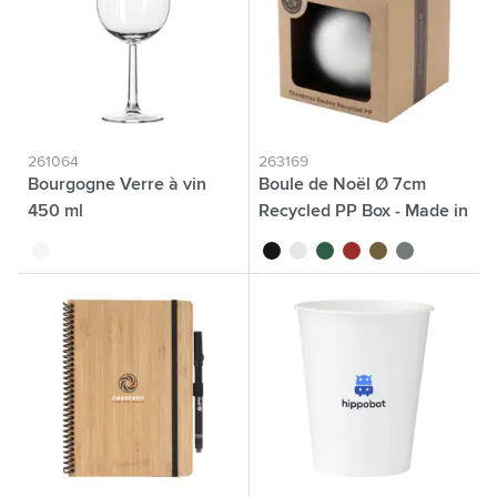
261064
263169
Bourgogne Verre à vin
Boule de Noël Ø 7cm
450 ml
Recycled PP Box - Made in
Europe
translucide
noir
blanc
vert
rouge
doré
argenté