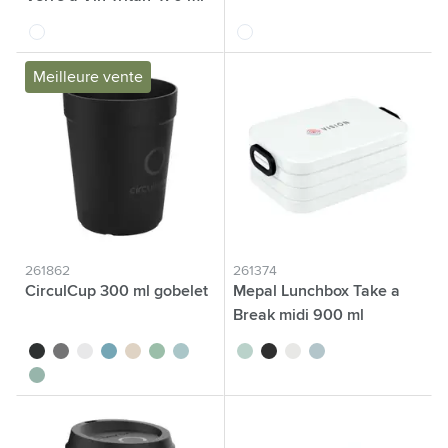
translucide
translucide
Meilleure vente
261862
261374
CirculCup 300 ml gobelet
Mepal Lunchbox Take a
Break midi 900 ml
noir
gris pierre
blanc cassé
bleu moyen
beige
vert clair
bleu clair
vert tilleul
noir
blanc
bleu nordique
vert moyen