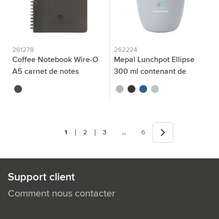
261278
262224
Coffee Notebook Wire-O
Mepal Lunchpot Ellipse
A5 carnet de notes
300 ml contenant de
nourriture
brun
vert tilleul
noir
bleu
bleu nordique
Suivant
Jump forward
1
2
3
...
6
Vous lisez actuellement la page
Page
Page
Page
Support client
Comment nous contacter