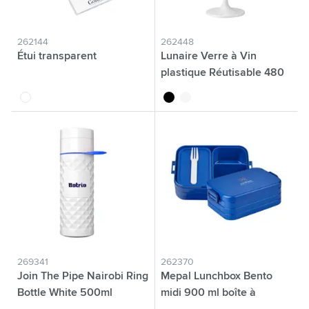
262144
262448
Étui transparent
Lunaire Verre à Vin
plastique Réutisable 480
ml
translucide
noir
blanc
269341
262370
Join The Pipe Nairobi Ring
Mepal Lunchbox Bento
Bottle White 500ml
midi 900 ml boîte à