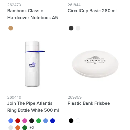
262470
261844
Bambook Classic
CirculCup Basic 280 ml
Hardcover Notebook A5
carnet de notes
bambou
noir
blanc cassé
269449
269359
Join The Pipe Atlantis
Plastic Bank Frisbee
Ring Bottle White 500 ml
blanc/bleu
blanc/rouge
blanc/rose
blanc/noir
blanc/vert
blanc/bleu clair
blanc/bleu foncé
noir
blanc
blanc/blanc
blanc/orange
blanc/vert foncé
+2