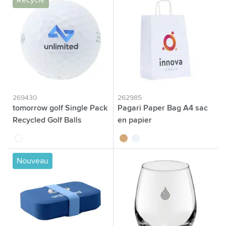
Recyclé
269430
262985
tomorrow golf Single Pack
Pagari Paper Bag A4 sac
Recycled Golf Balls
en papier
blanc
brun
blanc
Nouveau