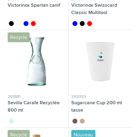
Victorinox Spartan canif
Victorinox Swisscard
Classic Multitool
noir
blanc
bleu translucide
rouge
bleu translucide
noir translucide
rouge translucide
Recyclé
261881
269353
Sevilla Carafe Recyclée
Sugarcane Cup 200 ml
800 ml
tasse
translucide
brun
kaki écru
Recyclé
Nouveau