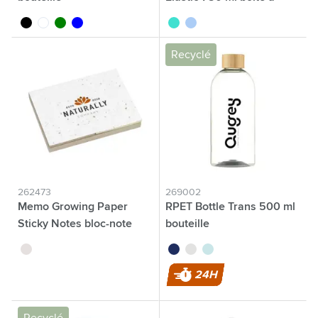
lunch
noir
translucide
vert
bleu
turquoise
bleu
Recyclé
262473
269002
Memo Growing Paper
RPET Bottle Trans 500 ml
Sticky Notes bloc-note
bouteille
brun
noir
translucide
bleu
24H