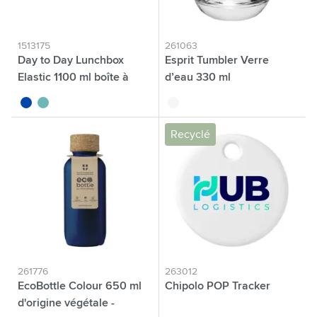
1513175
261063
Day to Day Lunchbox
Esprit Tumbler Verre
Elastic 1100 ml boîte à
d’eau 330 ml
lunch
bleu cobalt
vert
translucide
Recyclé
261776
263012
EcoBottle Colour 650 ml
Chipolo POP Tracker
d'origine végétale -