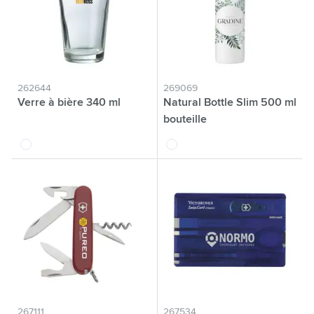
262644
269069
Verre à bière 340 ml
Natural Bottle Slim 500 ml
bouteille
translucide
blanc
267111
267534