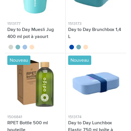
1513177
1513173
Day to Day Muesli Jug
Day to Day Brunchbox 1,4
400 ml pot à yaourt
L
vert tilleul
vert
bleu
beige
bleu cobalt
vert
beige
Nouveau
Nouveau
1506841
1513174
RPET Bottle 500 ml
Day to Day Lunchbox
bouteille
Elastic 750 ml boîte à