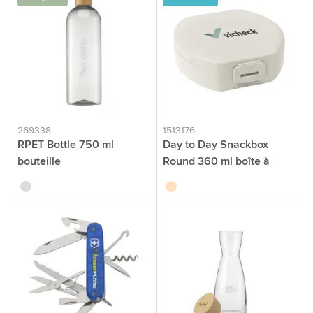
269338
1513176
RPET Bottle 750 ml
Day to Day Snackbox
bouteille
Round 360 ml boîte à
collation
translucide
beige