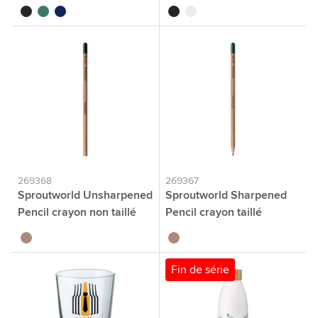
fabriquée en EU
noir
vert
bleu marine
noir
blanc
269368
269367
Sproutworld Unsharpened
Sproutworld Sharpened
Pencil crayon non taillé
Pencil crayon taillé
brun bois
brun bois
Fin de série