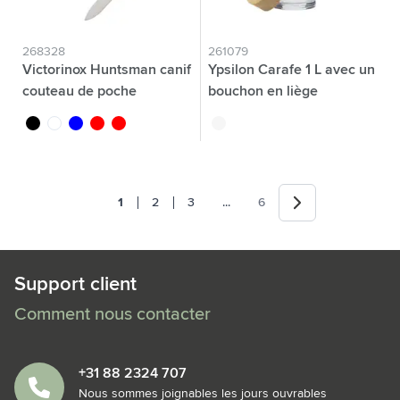
268328
261079
Victorinox Huntsman canif
Ypsilon Carafe 1 L avec un
couteau de poche
bouchon en liège
noir
blanc
bleu translucide
rouge
rouge translucide
translucide
Suivant
Jump forward
1
2
3
...
6
Vous lisez actuellement la page
Page
Page
Page
Support client
Comment nous contacter
+31 88 2324 707
Nous sommes joignables les jours ouvrables