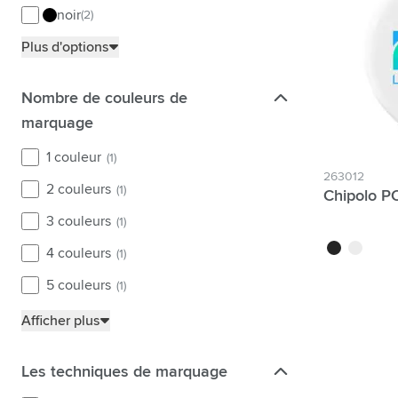
Technologie & gadgets
noir
(2)
Afficher le sous-menu pour la c
Giveaways
Plus d'options
Afficher le sous-menu pour la c
Écriture
Afficher le sous-menu pour la ca
Nombre de couleurs de marquage
Nombre de couleurs de
Bureau
marquage
Afficher le sous-menu pour la c
Outdoor & Loisirs
1 couleur
(1)
Afficher le sous-menu pour la ca
Outils & Déplacements
263012
2 couleurs
(1)
Chipolo P
Afficher le sous-menu pour la c
3 couleurs
(1)
noir
blanc
4 couleurs
(1)
5 couleurs
(1)
Afficher plus
Les techniques de marquage
Les techniques de marquage