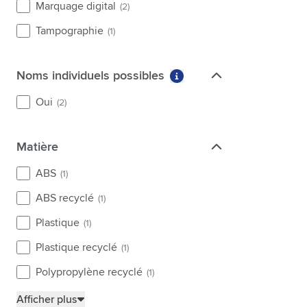
Marquage digital
(2)
Tampographie
(1)
Noms individuels possibles
Noms individuels possibles
Plus d'informations sur l
Oui
(2)
Matière
Matière
ABS
(1)
ABS recyclé
(1)
Plastique
(1)
Plastique recyclé
(1)
Polypropylène recyclé
(1)
Afficher plus