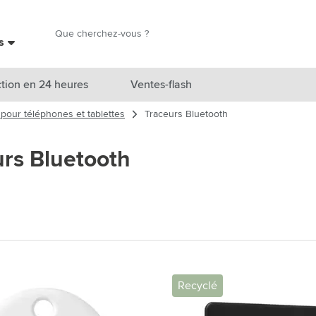
Chercher
es
Chercher
tion en 24 heures
Ventes-flash
pour téléphones et tablettes
Traceurs Bluetooth
catégorie Nouveautés & En vedette
urs Bluetooth
atégorie Marques
catégorie Thèmes
atégorie Accessoires boissons
atégorie Sacs & Voyage
tégorie Cuisiner & Vivre
Recyclé
tégorie Produits de soin