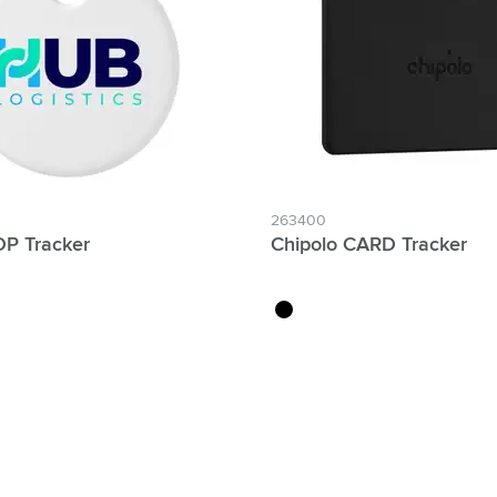
atégorie Technologie & gadgets
atégorie Giveaways
tégorie Écriture
atégorie Bureau
tégorie Outdoor & Loisirs
263400
OP Tracker
Chipolo CARD Tracker
atégorie Outils & Déplacements
noir