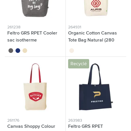
261238
264931
Feltro GRS RPET Cooler
Organic Cotton Canvas
sac isotherme
Tote Bag Natural (280
g/m²) sac
gris
bleu
beige
écru
Recyclé
261176
263983
Canvas Shoppy Colour
Feltro GRS RPET