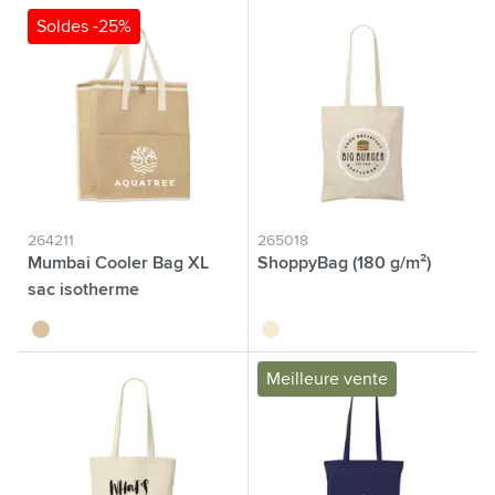
Soldes -25%
264211
265018
Mumbai Cooler Bag XL
ShoppyBag (180 g/m²)
sac isotherme
naturel
écru
Meilleure vente