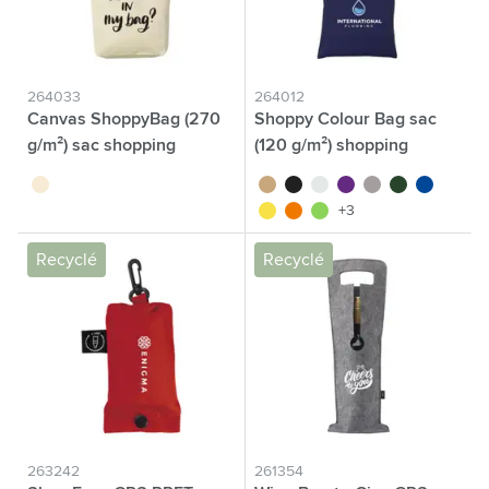
264033
264012
Canvas ShoppyBag (270
Shoppy Colour Bag sac
g/m²) sac shopping
(120 g/m²) shopping
écru
brun
noir
blanc
pourpre
gris
vert
bleu
jaune
orange
vert clair
+3
Recyclé
Recyclé
263242
261354