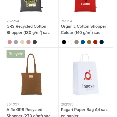
262254
261754
GRS Recycled Cotton
Organic Cotton Shopper
Shopper (180 g/m²) sac
Colour (140 g/m²) sac
shopping
gris
bleu
beige
rouge
gris foncé
noir
blanc
gris
bleu
vert olive
rouge
bleu foncé
Recyclé
264097
262985
Alfie GRS Recycled
Pagari Paper Bag A4 sac
Shopper (270 g/m²) sac
en papier