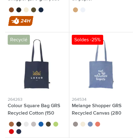
brun
noir
beige
vert olive
bleu marine
brun
blanc
24H
Recyclé
Soldes -25%
264263
264534
Colour Square Bag GRS
Melange Shopper GRS
Recycled Cotton (150
Recycled Canvas (280
g/m²) sac
g/m²) sac
brun
noir
blanc
gris
bleu
vert olive
vert clair
gris
beige
bleu
rouge
rouge
bleu marine