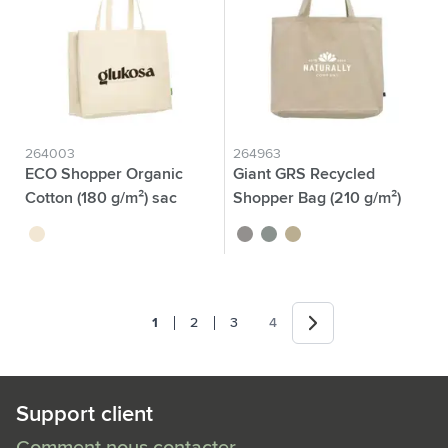
264003
264963
ECO Shopper Organic
Giant GRS Recycled
Cotton (180 g/m²) sac
Shopper Bag (210 g/m²)
shopping
sac
écru
noir
vert
écru
Suivant
1
2
3
4
Vous lisez actuellement la page
Page
Page
Page
Support client