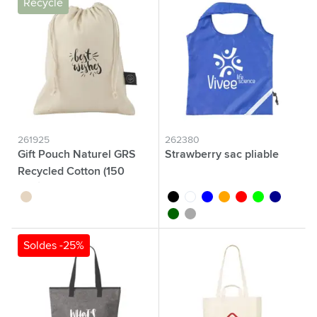
Recyclé
261925
262380
Gift Pouch Naturel GRS
Strawberry sac pliable
Recycled Cotton (150
g/m²) S
naturel
noir
blanc
bleu
orange
rouge
lime
bleu foncé
vert foncé
gris foncé
Soldes -25%