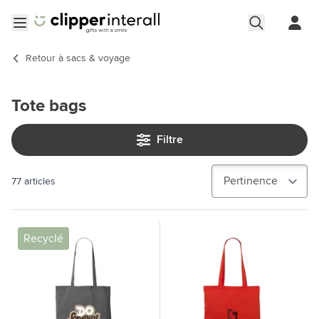
Aller au contenu
Ouvrir le menu
Retour à
sacs & voyage
Tote bags
Filtre
77
articles
Recyclé