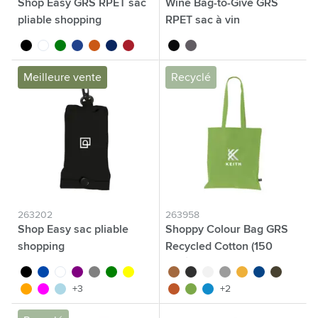
Shop Easy GRS RPET sac
Wine Bag-to-Give GRS
pliable shopping
RPET sac à vin
noir
blanc
vert
bleu
orange
bleu marine
rouge
noir
gris
Meilleure vente
Recyclé
263202
263958
Shop Easy sac pliable
Shoppy Colour Bag GRS
shopping
Recycled Cotton (150
g/m²) sac
noir
bleu cobalt
blanc
pourpre
gris
vert
jaune
brun
noir
blanc
gris
jaune ocre
bleu
vert olive
orange
magenta
bleu clair
orange
vert clair
bleu clair
+3
+2