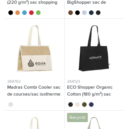
(220 g/m²) sac shopping
BigShopper sac de
courses
noir
orange
bleu clair
rouge
lime
brun
noir
gris clair
bleu foncé
gris foncé
264762
264123
Madras Combi Cooler sac
ECO Shopper Organic
de courses/sac isotherme
Cotton (180 g/m²) sac
naturel
noir
gris clair
vert olive
bleu marine
Recyclé