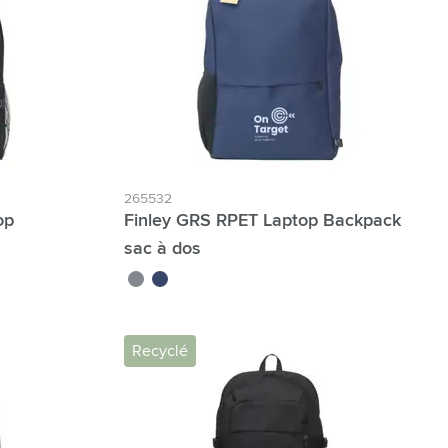
265532
op
Finley GRS RPET Laptop Backpack
sac à dos
gris
bleu
Recyclé