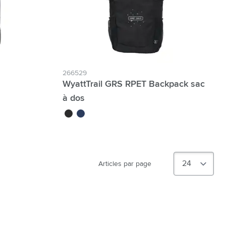
266529
WyattTrail GRS RPET Backpack sac
à dos
noir
bleu marine
Articles par page