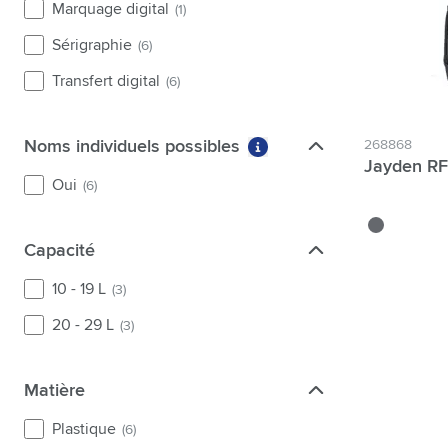
Marquage digital
(1)
Sérigraphie
(6)
Transfert digital
(6)
Noms individuels possibles
Noms individuels possibles
268868
Plus d'informations sur l
Jayden RFI
Oui
(6)
gris foncé
Capacité
Capacité
10 - 19 L
(3)
20 - 29 L
(3)
Matière
Matière
Plastique
(6)