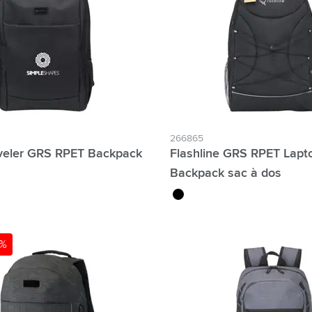
atégorie Technologie & gadgets
atégorie Giveaways
tégorie Écriture
atégorie Bureau
tégorie Outdoor & Loisirs
266865
veler GRS RPET Backpack
Flashline GRS RPET Lapt
atégorie Outils & Déplacements
Backpack sac à dos
marine
noir
5%