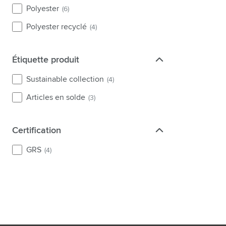
Polyester
(6)
Polyester recyclé
(4)
Étiquette produit
Étiquette produit
Sustainable collection
(4)
Articles en solde
(3)
Certification
Certification
GRS
(4)