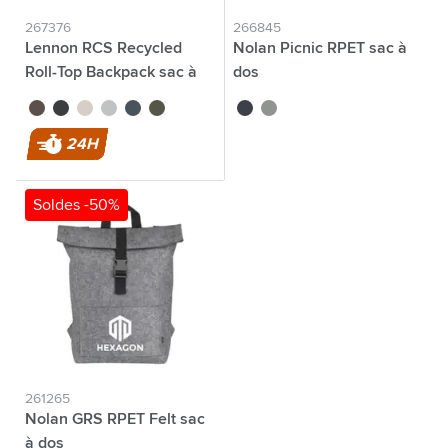
267376
266845
Lennon RCS Recycled
Nolan Picnic RPET sac à
Roll-Top Backpack sac à
dos
dos
brun
noir
beige
bleu clair
bleu marine
vert foncé
noir
gris
24H
Soldes -50%
261265
Nolan GRS RPET Felt sac
à dos