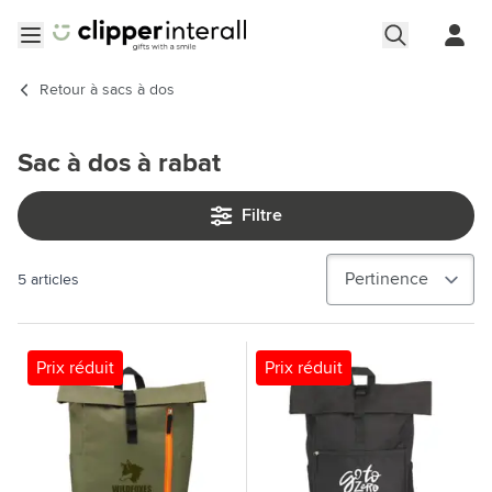
Aller au contenu
Ouvrir le menu
Retour à
sacs à dos
Sac à dos à rabat
Filtre
5
articles
Prix réduit
Prix réduit