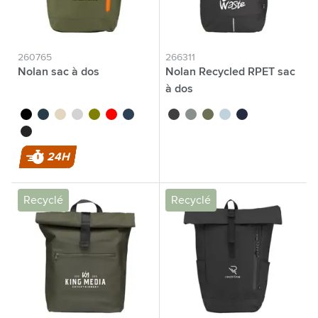
260765
266311
Nolan sac à dos
Nolan Recycled RPET sac
à dos
noir
bleu foncé/noir
blanc cassé
gris clair
vert olive
rouge
bleu foncé
noir
gris
vert olive
bleu clair
bleu foncé
noir/noir
24H
Recyclé
Recyclé