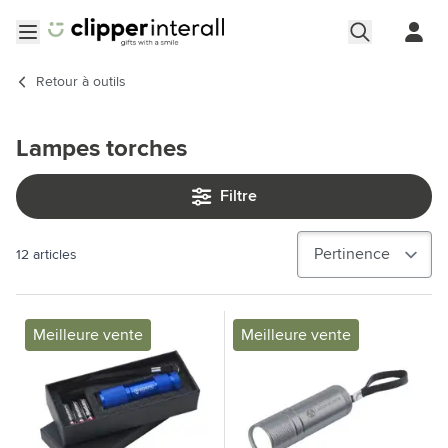
Aller au contenu
Ouvrir le menu
Retour à
outils
Lampes torches
Filtre
12
articles
Meilleure vente
Meilleure vente