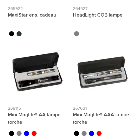
265922
264527
MaxiStar ens. cadeau
HeadLight COB lampe
noir
gun métal
gris
268115
267031
Mini Maglite® AA lampe
Mini Maglite® AAA lampe
torche
torche
noir
gris
bleu
rouge
noir
gris
bleu
rouge