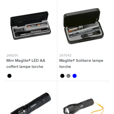
268201
267042
Mini Maglite® LED AA
Maglite® Solitaire lampe
coffert lampe torche
torche
noir
noir
gris
bleu