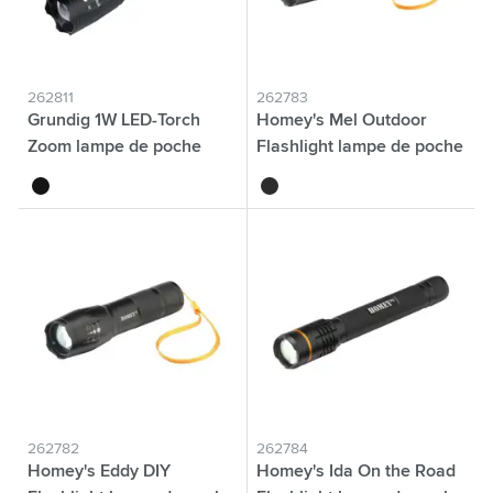
262811
262783
Grundig 1W LED-Torch
Homey's Mel Outdoor
Zoom lampe de poche
Flashlight lampe de poche
noir
noir
262782
262784
Homey's Eddy DIY
Homey's Ida On the Road