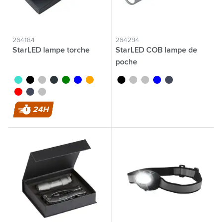
264184
264294
StarLED lampe torche
StarLED COB lampe de
poche
turquoise
noir
titane
gun métal
vert
bleu
orange
noir
titane
gun métal
bleu
bleu nordique
rouge
bleu nordique
argenté
24H