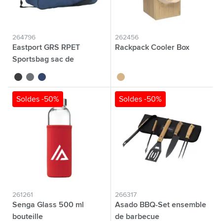
264796
262456
Eastport GRS RPET
Rackpack Cooler Box
Sportsbag sac de
sport/voyage
noir
gris
bleu
brun bois
Soldes -50%
Soldes -50%
261261
266317
Senga Glass 500 ml
Asado BBQ-Set ensemble
bouteille
de barbecue