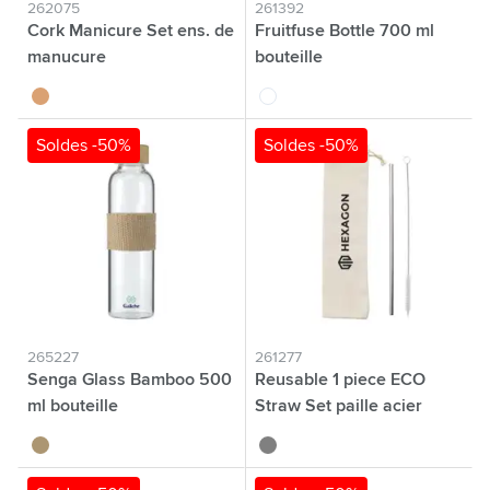
262075
261392
Cork Manicure Set ens. de
Fruitfuse Bottle 700 ml
manucure
bouteille
liège
blanc
Soldes -50%
Soldes -50%
265227
261277
Senga Glass Bamboo 500
Reusable 1 piece ECO
ml bouteille
Straw Set paille acier
inoxydable
bambou
argenté