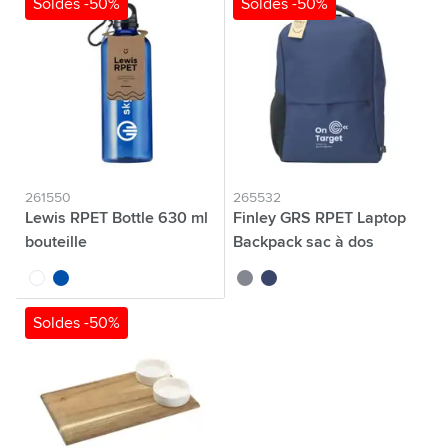
Soldes -50%
Soldes -50%
261550
265532
Lewis RPET Bottle 630 ml
Finley GRS RPET Laptop
bouteille
Backpack sac à dos
translucide
bleu
gris
bleu
Soldes -50%