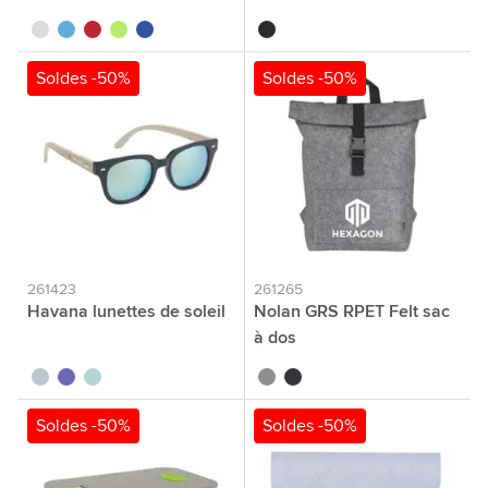
blanc
bleu clair
rouge
lime
bleu roi
noir
Soldes -50%
Soldes -50%
261423
261265
Havana lunettes de soleil
Nolan GRS RPET Felt sac
à dos
blanc
bleu
jaune
gris
gris foncé
Soldes -50%
Soldes -50%