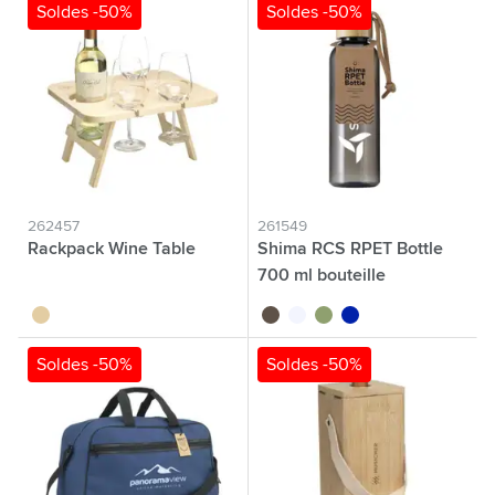
Soldes -50%
Soldes -50%
262457
261549
Rackpack Wine Table
Shima RCS RPET Bottle
700 ml bouteille
brun bois
noir
translucide
vert
bleu
Soldes -50%
Soldes -50%