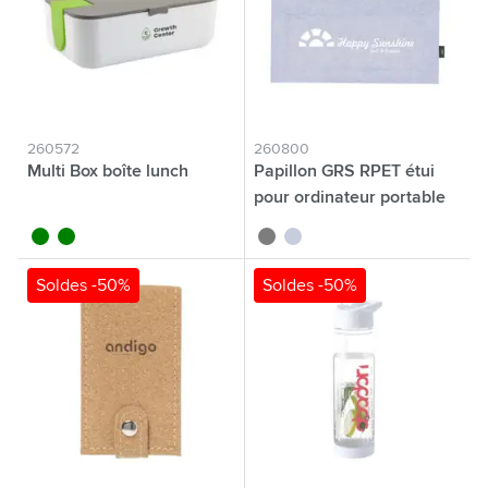
260572
260800
Multi Box boîte lunch
Papillon GRS RPET étui
pour ordinateur portable
noir
vert
gris
gris clair
Soldes -50%
Soldes -50%