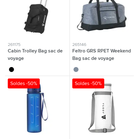
261175
265146
Cabin Trolley Bag sac de
Feltro GRS RPET Weekend
voyage
Bag sac de voyage
noir
gris
Soldes -50%
Soldes -50%