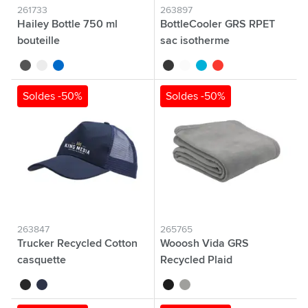
261733
263897
Hailey Bottle 750 ml
BottleCooler GRS RPET
bouteille
sac isotherme
noir
blanc
bleu
noir
blanc
bleu
rouge
Soldes -50%
Soldes -50%
263847
265765
Trucker Recycled Cotton
Wooosh Vida GRS
casquette
Recycled Plaid
noir
bleu marine
noir
gris