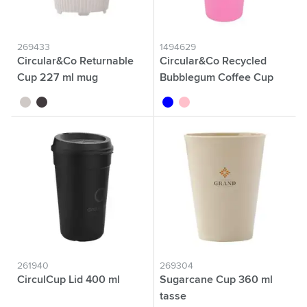
269433
1494629
Circular&Co Returnable
Circular&Co Recycled
Cup 227 ml mug
Bubblegum Coffee Cup
340 ml mug
blanc
gris foncé
bleu
rose
261940
269304
CirculCup Lid 400 ml
Sugarcane Cup 360 ml
tasse