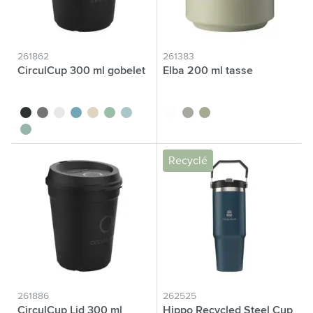
261862
261383
CirculCup 300 ml gobelet
Elba 200 ml tasse
noir
gris pierre
blanc cassé
bleu moyen
beige
vert clair
bleu clair
blanc
gris
vert
vert moyen
Recyclé
261886
262525
CirculCup Lid 300 ml
Hippo Recycled Steel Cup