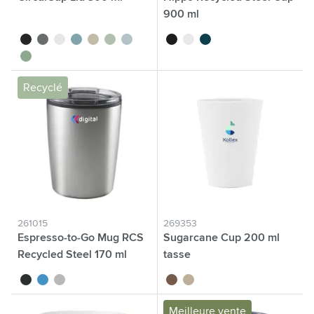
900 ml
noir
gris pierre
blanc cassé
bleu moyen
beige
vert clair
bleu clair
noir
blanc
bleu
vert moyen
Recyclé
261015
269353
Espresso-to-Go Mug RCS
Sugarcane Cup 200 ml
Recycled Steel 170 ml
tasse
noir
bleu
argenté
brun
kaki écru
Meilleure vente