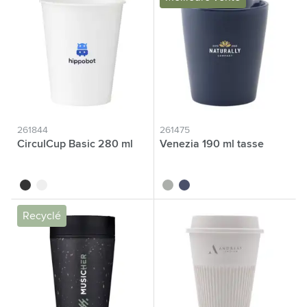
261844
261475
CirculCup Basic 280 ml
Venezia 190 ml tasse
noir
blanc cassé
gris
bleu foncé
Recyclé