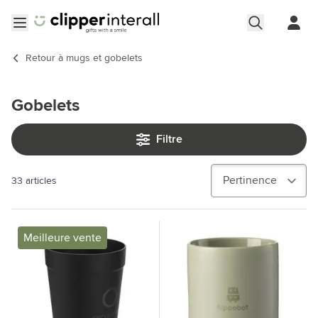
Aller au contenu
Ouvrir le menu
Retour à
mugs et gobelets
Gobelets
Filtre
33
articles
Meilleure vente