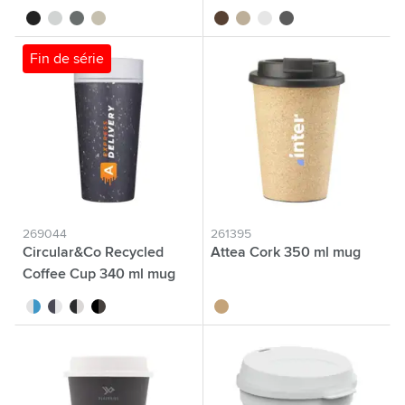
noir
blanc cassé
gris pierre
beige
brun
kaki écru
blanc
gris
Fin de série
269044
261395
Circular&Co Recycled
Attea Cork 350 ml mug
Coffee Cup 340 ml mug
blanc/bleu
gris/blanc
blanc/noir
noir/noir
liège