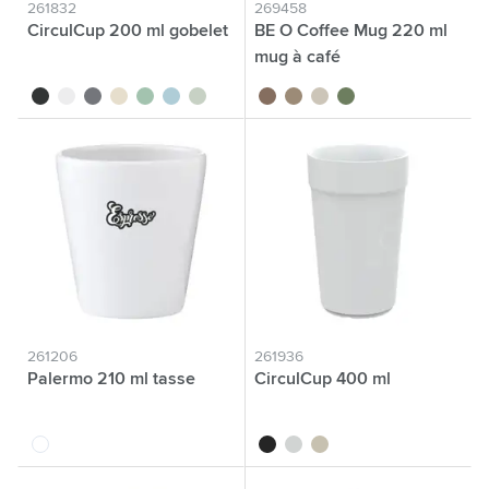
261832
269458
CirculCup 200 ml gobelet
BE O Coffee Mug 220 ml
mug à café
noir
blanc cassé
gris pierre
beige
vert clair
bleu clair
vert moyen
brun
beige
crème
vert mousse
261206
261936
Palermo 210 ml tasse
CirculCup 400 ml
blanc
noir
blanc cassé
beige