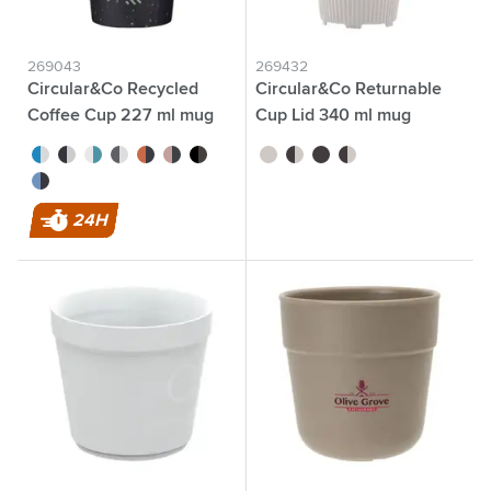
269043
269432
Circular&Co Recycled
Circular&Co Returnable
Coffee Cup 227 ml mug
Cup Lid 340 ml mug
blanc/bleu
gris/blanc
blanc/vert
blanc/noir
gris/orange
noir/rose
noir/noir
blanc
gris foncé/blanc
gris foncé
blanc/gris
gris/bleu
24H