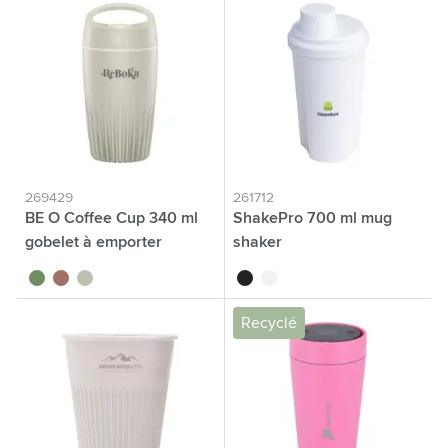
269429
261712
BE O Coffee Cup 340 ml
ShakePro 700 ml mug
gobelet à emporter
shaker
vert
terracotta
crème
noir
blanc
Recyclé