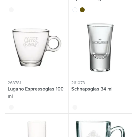
translucide
translucide
vert olive
263781
261073
Lugano Espressoglas 100
Schnapsglas 34 ml
ml
translucide
translucide