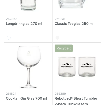
262352
261078
Longdrinkglas 270 ml
Classic Teeglas 250 ml
translucide
translucide
Recycelt
261824
269389
Cocktail Gin Glas 700 ml
Rebottled® Short Tumbler
2-pack Trinkgläsern