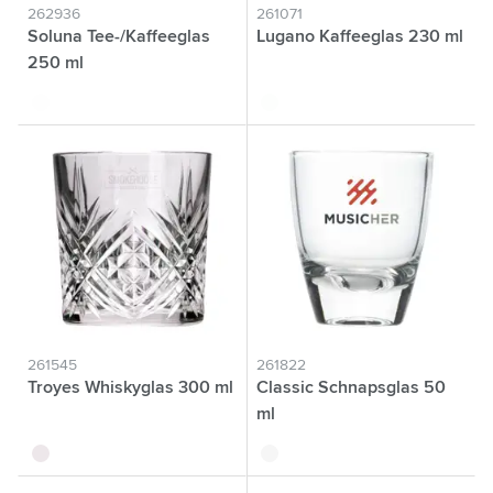
262936
261071
Soluna Tee-/Kaffeeglas
Lugano Kaffeeglas 230 ml
250 ml
translucide
translucide
261545
261822
Troyes Whiskyglas 300 ml
Classic Schnapsglas 50
ml
translucide
translucide