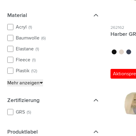
Material
Material
Acryl
(1)
262162
Harber GR
Baumwolle
(6)
Elastane
(1)
noir
beige
bleu 
Fleece
(1)
Plastik
(12)
Aktionspre
Mehr anzeigen
Zertifizierung
Zertifizierung
GRS
(5)
Produktlabel
Produktlabel