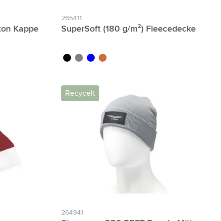
265411
ton Kappe
SuperSoft (180 g/m²) Fleecedecke
noir
gris
bleu
terre
Recycelt
264941