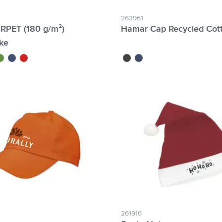
263961
 RPET (180 g/m²)
Hamar Cap Recycled Cot
ke
rt
bleu
rouge
noir
bleu marine
261916