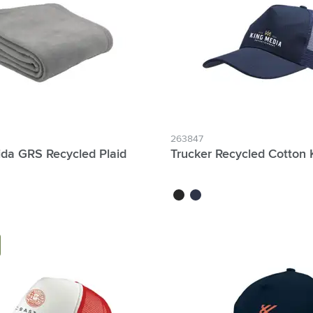
ologie & Gadgets anzeigen
ways anzeigen
ibwaren anzeigen
anzeigen
r & Freizeit anzeigen
263847
da GRS Recycled Plaid
Trucker Recycled Cotton
zeuge & Unterwegs anzeigen
noir
bleu marine