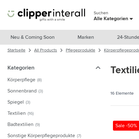
Zum Inhalt springen
Suchen
Menü überspringen
Alle Kategorien
Alle Produkte anzeigen
Neu & Coming Soon
Marken
24-Stunde
Startseite
All Products
Pflegeprodukte
Körperpflegeprod
Neu & Ausgewählt
Untermenü für Kategorie Neu &
Marken
Kategorien
Kategorien
Textil
Untermenü für Kategorie Marke
Themen
Körperpflege
(8)
Untermenü für Kategorie Them
Trinkgefäße
Sonnenbrand
(3)
16
Elemente
Untermenü für Kategorie Trink
Taschen & Reisen
Spiegel
(3)
Untermenü für Kategorie Tasch
Textilien
(16)
Kochen & Wohnen
Untermenü für Kategorie Koch
Badtextilien
(9)
Sale -50%
Pflegeprodukte
Untermenü für Kategorie Pfleg
Sonstige Körperpflegeprodukte
(7)