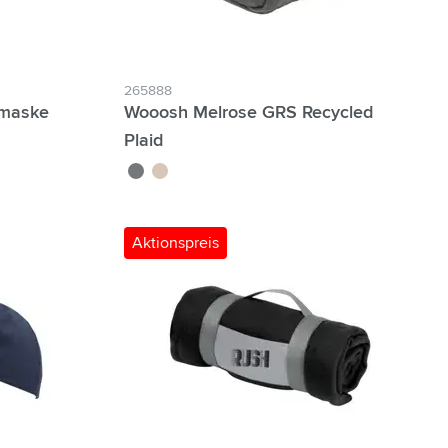
265888
fmaske
Wooosh Melrose GRS Recycled
Plaid
gris
beige
Aktionspreis