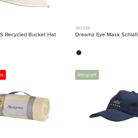
263228
S Recycled Bucket Hat
Dreamz Eye Mask Schla
marine
noir
is
Recycelt