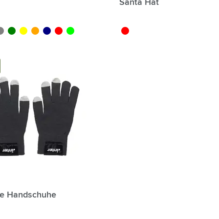
Santa Hat
lt
is
vert
jaune
orange
bleu marine
rouge
lime
rouge
ve Handschuhe