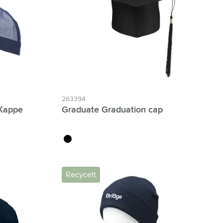
263394
 Kappe
Graduate Graduation cap
noir
Recycelt