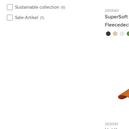
Sustainable collection
(6)
265640
SuperSoft
Sale-Artikel
(5)
Fleecedec
noir
taupe
gris
ve
263061