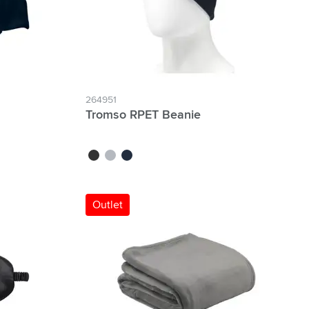
264951
Tromso RPET Beanie
noir
gris
bleu
Outlet