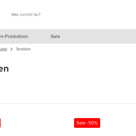
Suche
Suche
n-Produktion
Sale
ukte
Textilien
 Ausgewählt anzeigen
ien
n anzeigen
en anzeigen
gefäße anzeigen
en & Reisen anzeigen
en & Wohnen anzeigen
Sale -50%
eprodukte anzeigen