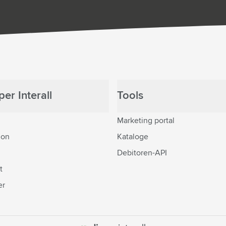
er Interall
Tools
Marketing portal
ion
Kataloge
Debitoren-API
t
er