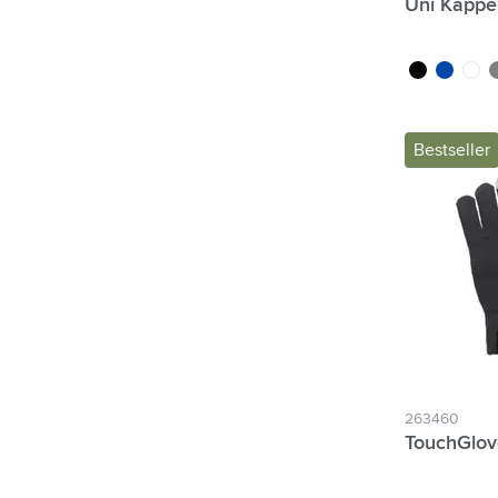
Uni Kappe
noir
bleu coba
blanc
gr
Bestseller
263460
TouchGlo