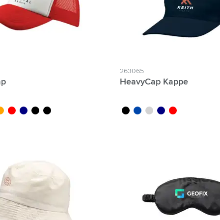
263065
ap
HeavyCap Kappe
range
rouge
bleu marine
noir/noir
noir/blanc
noir
bleu cobalt
gris clair
bleu marine
rouge
zum Filter Individuelle Namen möglich: