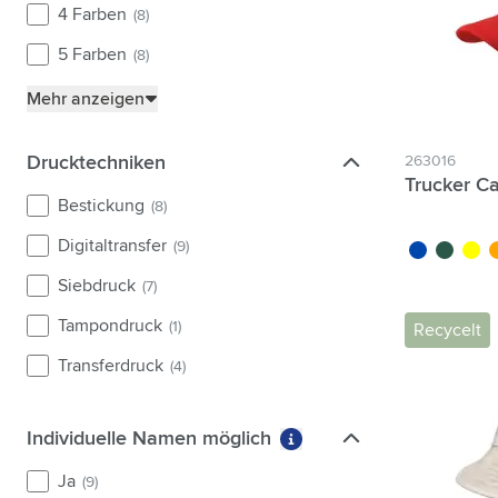
4 Farben
(8)
5 Farben
(8)
Mehr anzeigen
Drucktechniken
Drucktechniken
263016
Trucker C
Bestickung
(8)
Digitaltransfer
(9)
bleu cobalt
vert
jaune
o
Siebdruck
(7)
Tampondruck
(1)
Recycelt
Transferdruck
(4)
Individuelle Namen möglich
Individuelle Namen möglich
Weitere Informationen 
Ja
(9)