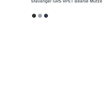
Stavanger GRS RPET Beanie Mütze
noir
gris
bleu